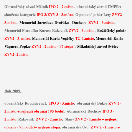
Obranářský závod Mělník
IPO 2 - 2.místo
, obranářský závod EMPRA -
sloučená kategorie
IPO 3/ZVV 3 - 3.místo
, O putovní pohár Lety
ZVV2-
3.místo
, Memoriál Jaroslava Dvořáka - Duchcov
ZVV2 - 3.místo
,
Memoriál Františka Karase Rakovník
ZVV2 - 3. místo
, Božtěšický pohár
ZVV2 - 3. místo
, Memoriál Karla Vopičky
T2- 1.místo
, Memoriál Karla
Vágnera Poplze
ZVV2 - 2.místo ( 97 stopa )
, Mikulášský závod Světec
ZVV2- 2.místo
Rok 2009:
obranářský Roudnice n/L
IPO 3 - 3.místo
, obranářský Bukov
ZVV 1 -
2.místo + nejlepší obranář( 95 bodů)
, obranářský Duchcov
IPO 3 -
2.místo
, Rakovník
ZVV 2 - 2.místo
, Slaný
ZVV 2 - 1.místo + nejlepší
obrana ( 95 bodů )+ nejlepší stopa
, obranářský Ústí
ZVV 2 - 1.místo +