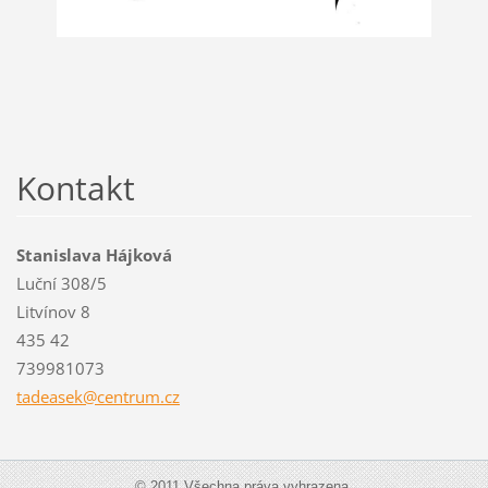
Kontakt
Stanislava Hájková
Luční 308/5
Litvínov 8
435 42
739981073
tadeasek
@centrum
.cz
© 2011 Všechna práva vyhrazena.