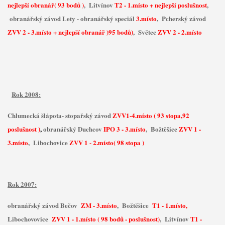
nejlepší obranář( 93 bodů )
, Litvínov
T2 - 1.místo + nejlepší poslušnost
,
obranářský závod Lety - obranářský speciál
3.místo
, Pcherský závod
ZVV 2 - 3.místo + nejlepší obranář )95 bodů)
, Světec
ZVV 2 - 2.místo
Rok 2008:
Chlumecká šlápota- stopařský závod
ZVV1-4.místo ( 93 stopa,92
poslušnost )
,
obranářský Duchcov
IPO 3 - 3.místo
, Božtěšice
ZVV 1 -
3.místo
, Libochovice
ZVV 1 - 2.místo( 98 stopa )
Rok 2007:
obranářský závod Bečov
ZM - 3.místo
, Božtěšice
T1 - 1.místo,
Libochovovice
ZVV 1 - 1.místo ( 98 bodů - poslušnost)
, Litvínov
T1 -