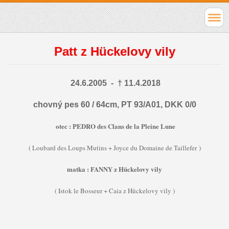
Patt z Hückelovy vily
24.6.2005 - † 11.4.2018
chovný pes 60 / 64cm, PT 93/A01, DKK 0/0
otec : PEDRO des Clans de la Pleine Lune
( Loubard des Loups Mutins + Joyce du Domaine de Taillefer )
matka : FANNY z Hückelovy vily
( Istok le Bosseur + Caia z Hückelovy vily )