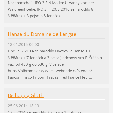
Nachbarschaft, IPO 3 FIN Matka: U-Vanny von der
Waldfeenhoehe, IPO 3 20.8.2016 se narodilo 8
štěňátek ( 3 pejsci a 8 feneček...
Hanse du Domaine de ker gael
18.01.2015 00:00
Dne 19.2.2014 se narodilo Uvexovi a Hanse 10
štěňátek ( 7 feneček a 3 pejsci) odchovy vrh F. Štěňáta
váží od 480 g do 530 g. Více zde:
https://olbramovickykvitek.webnode.cz/stenata/
Faucon Frisco Fripon Fracas Fred Fiance Fleur...
Be happy Glicth
25.06.2014 18:13
12.8.2014 se narodilo 7 kluků a 1 holčička.