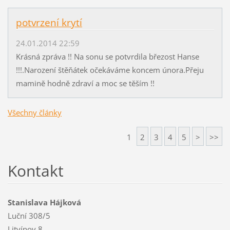
potvrzení krytí
24.01.2014 22:59
Krásná zpráva !! Na sonu se potvrdila březost Hanse
!!!.Narození štěňátek očekáváme koncem února.Přeju
mamině hodně zdraví a moc se těším !!
Všechny články
1
2
3
4
5
>
>>
Kontakt
Stanislava Hájková
Luční 308/5
Litvínov 8