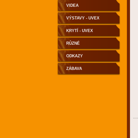
VIDEA
VÝSTAVY - UVEX
KRYTÍ - UVEX
RŮZNÉ
ODKAZY
ZÁBAVA
....