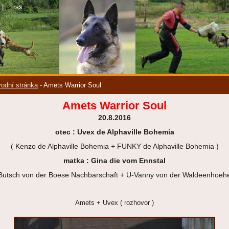
|
rss
odní stránka
-
Amets Warrior Soul
Amets Warrior Soul
20.8.2016
otec : Uvex de Alphaville Bohemia
( Kenzo de Alphaville Bohemia + FUNKY de Alphaville Bohemia )
matka : Gina die vom Ennstal
 Butsch von der Boese Nachbarschaft + U-Vanny von der Waldeenhoehe
Amets + Uvex ( rozhovor )