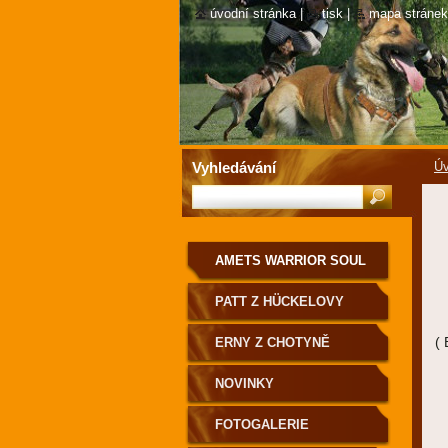
úvodní stránka
|
tisk
|
mapa stránek
Vyhledávání
Úv
AMETS WARRIOR SOUL
PATT Z HÜCKELOVY
VILY
(
ERNY Z CHOTYNĚ
NOVINKY
FOTOGALERIE