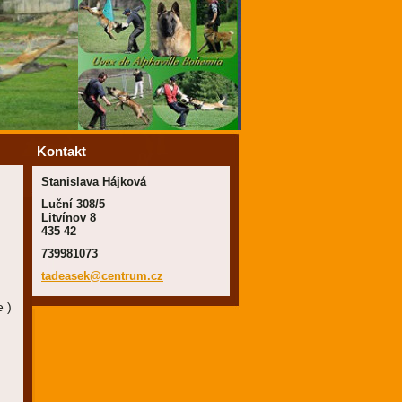
Kontakt
Stanislava Hájková
Luční 308/5
Litvínov 8
435 42
739981073
tadeasek
@centrum
.cz
 )