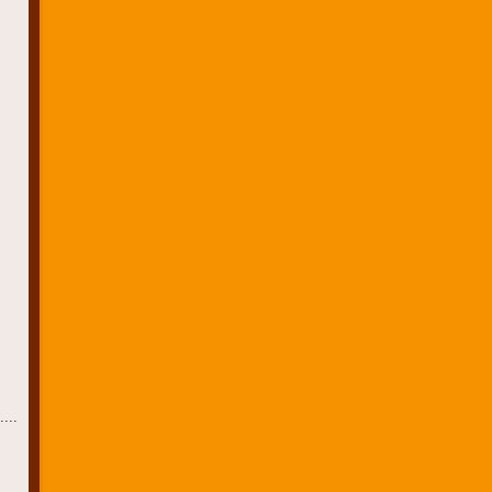
......