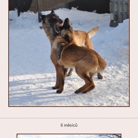
................................................................................................................
6 měsíců