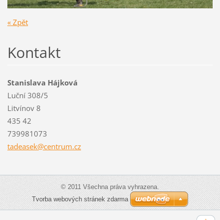
« Zpět
Kontakt
Stanislava Hájková
Luční 308/5
Litvínov 8
435 42
739981073
tadeasek
@centrum
.cz
© 2011 Všechna práva vyhrazena.
Tvorba webových stránek zdarma