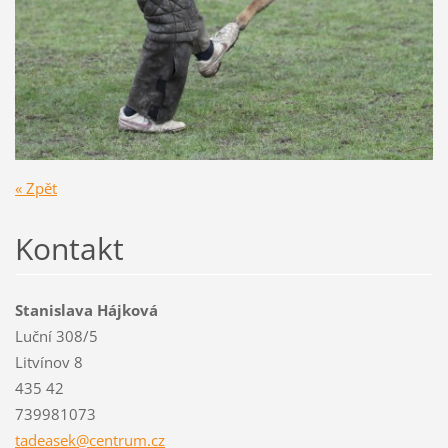
« Zpět
Kontakt
Stanislava Hájková
Luční 308/5
Litvínov 8
435 42
739981073
tadeasek
@centrum
.cz